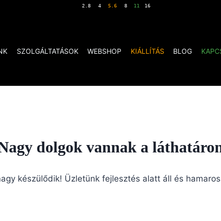
NK
SZOLGÁLTATÁSOK
WEBSHOP
KIÁLLÍTÁS
BLOG
KAPC
Nagy dolgok vannak a láthatáro
agy készülődik! Üzletünk fejlesztés alatt áll és hamaros