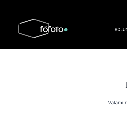
Skip
to
content
RÓLU
Valami n