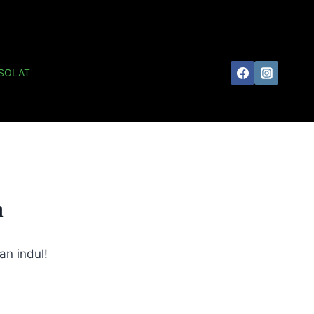
SOLAT
n
an indul!