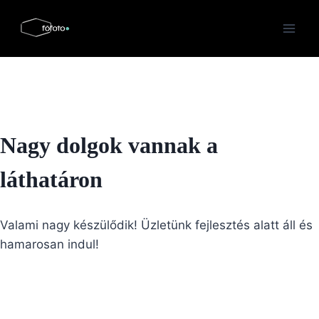
Skip
to
content
Nagy dolgok vannak a
láthatáron
Valami nagy készülődik! Üzletünk fejlesztés alatt áll és
hamarosan indul!