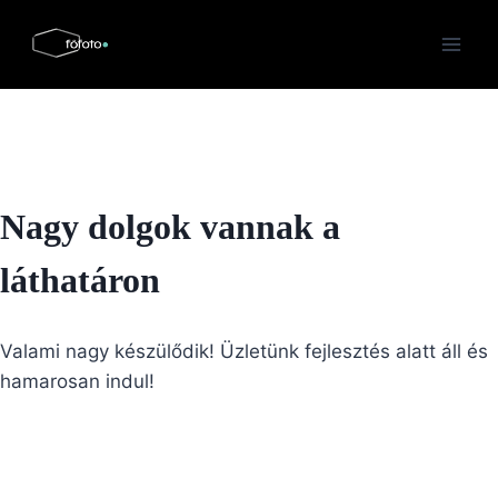
Skip
to
content
Nagy dolgok vannak a
láthatáron
Valami nagy készülődik! Üzletünk fejlesztés alatt áll és
hamarosan indul!