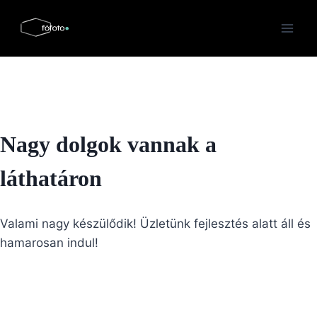
Skip
to
content
Nagy dolgok vannak a
láthatáron
Valami nagy készülődik! Üzletünk fejlesztés alatt áll és
hamarosan indul!