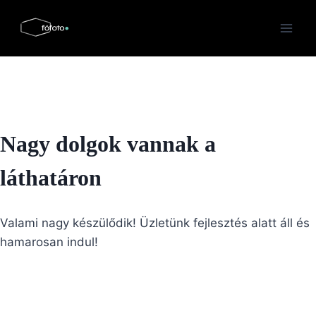
Skip
to
content
Nagy dolgok vannak a
láthatáron
Valami nagy készülődik! Üzletünk fejlesztés alatt áll és
hamarosan indul!