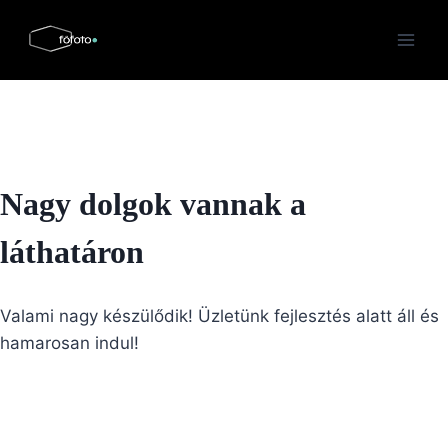
Skip
to
content
Nagy dolgok vannak a
láthatáron
Valami nagy készülődik! Üzletünk fejlesztés alatt áll és
hamarosan indul!