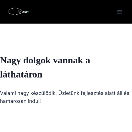
Skip
to
content
Nagy dolgok vannak a
láthatáron
Valami nagy készülődik! Üzletünk fejlesztés alatt áll és
hamarosan indul!