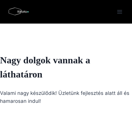
Skip
to
content
Nagy dolgok vannak a
láthatáron
Valami nagy készülődik! Üzletünk fejlesztés alatt áll és
hamarosan indul!