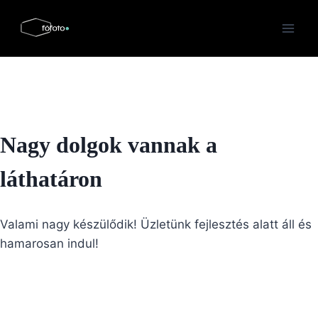
Skip
to
content
Nagy dolgok vannak a
láthatáron
Valami nagy készülődik! Üzletünk fejlesztés alatt áll és
hamarosan indul!