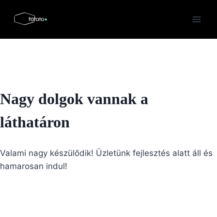
Skip
to
content
Nagy dolgok vannak a
láthatáron
Valami nagy készülődik! Üzletünk fejlesztés alatt áll és
hamarosan indul!