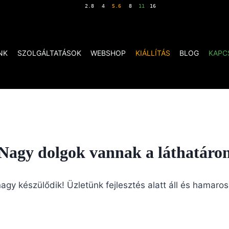
NK
SZOLGÁLTATÁSOK
WEBSHOP
KIÁLLÍTÁS
BLOG
KAPC
Nagy dolgok vannak a láthatáro
agy készülődik! Üzletünk fejlesztés alatt áll és hamaros