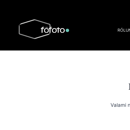
Skip
to
content
RÓLU
Valami n