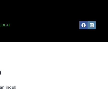
SOLAT
n
an indul!