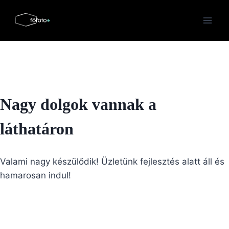
Skip
to
content
Nagy dolgok vannak a
láthatáron
Valami nagy készülődik! Üzletünk fejlesztés alatt áll és
hamarosan indul!