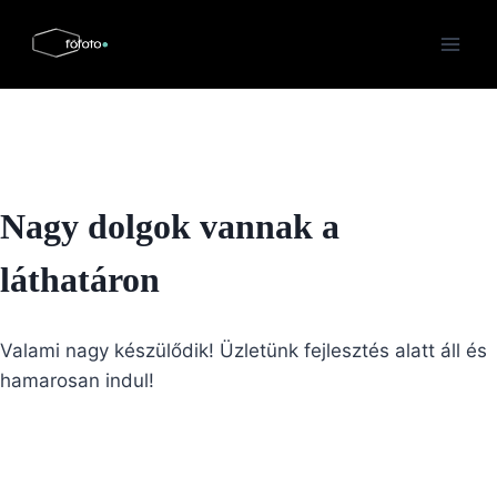
Skip
to
content
Nagy dolgok vannak a
láthatáron
Valami nagy készülődik! Üzletünk fejlesztés alatt áll és
hamarosan indul!