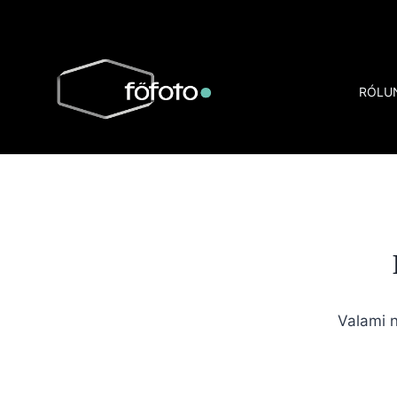
Skip
to
content
RÓLU
Valami n