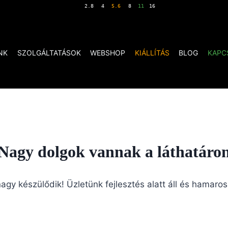
NK
SZOLGÁLTATÁSOK
WEBSHOP
KIÁLLÍTÁS
BLOG
KAPC
Nagy dolgok vannak a láthatáro
agy készülődik! Üzletünk fejlesztés alatt áll és hamaros