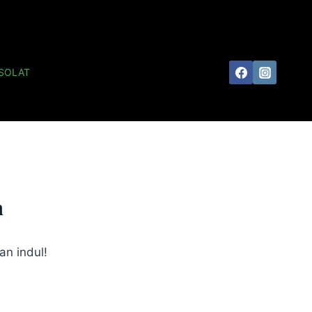
SOLAT
n
an indul!