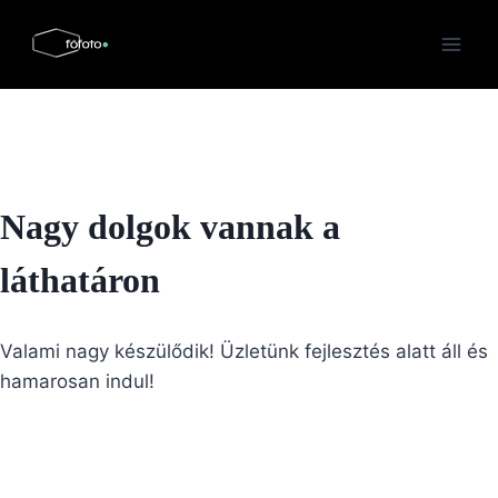
Skip
to
content
Nagy dolgok vannak a
láthatáron
Valami nagy készülődik! Üzletünk fejlesztés alatt áll és
hamarosan indul!