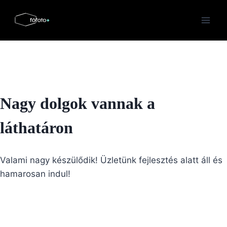
Skip
to
content
Nagy dolgok vannak a
láthatáron
Valami nagy készülődik! Üzletünk fejlesztés alatt áll és
hamarosan indul!