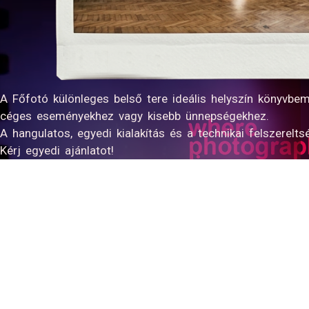
A Főfotó különleges belső tere ideális helyszín könyvb
céges eseményekhez vagy kisebb ünnepségekhez.
A hangulatos, egyedi kialakítás és a technikai felszerelt
Kérj egyedi ajánlatot!