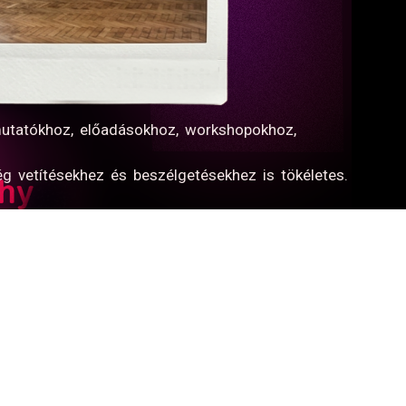
emutatókhoz, előadásokhoz, workshopokhoz,
ség vetítésekhez és beszélgetésekhez is tökéletes.