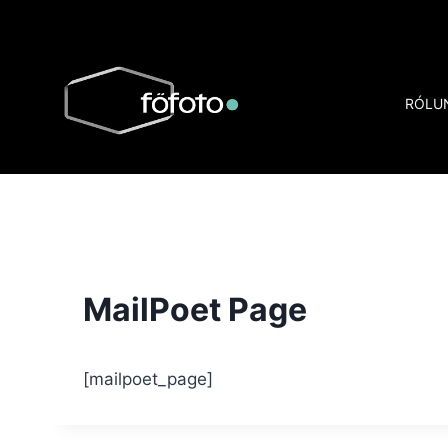
Skip
to
content
RÓLU
MailPoet Page
[mailpoet_page]